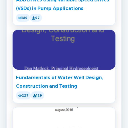
(VSDs) in Pump Applications
189
97
Fundamentals of Water Well Design,
Construction and Testing
227
129